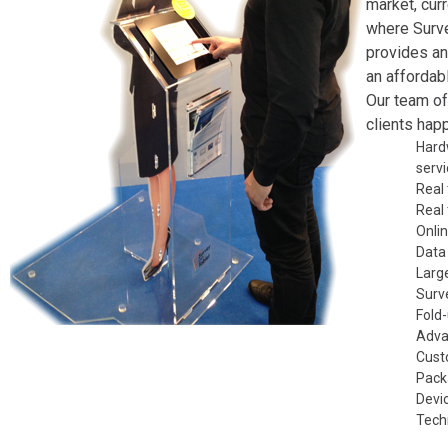
market, curr
where
Surv
provides an
an affordabl
Our team of
clients happ
Hard
servi
Real
Real
Onlin
Data
Large
Surve
Fold
Adva
Cust
Pack
Devi
Tech