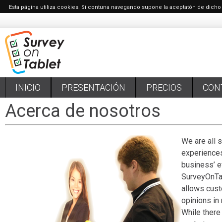
Esta página utiliza cookies. Si contuna navegando supone la aceptatón de dicho
INICIO
PRESENTACIÓN
PRECIOS
CON
Acerca de nosotros
We are all 
experiences
business’ ef
Survey
On
Ta
allows cust
opinions in 
While there