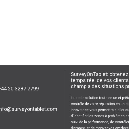
SurveyOnTablet: obtenez 
temps réel de vos clients
champ à des situations p
44 20 3287 7799
La seule solution toute en un et prêt
contrôle de votre réputation en un cl
info@surveyontablet.com
innovatrice vous permettra d'aller a
d'identifier les zones à problèmes d
suivi de la performance, de contrôler
distance, et de motiver vos employé