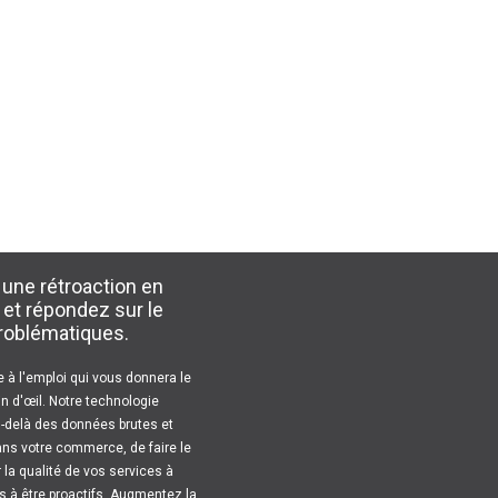
une rétroaction en
 et répondez sur le
roblématiques.
e à l'emploi qui vous donnera le
in d'œil. Notre technologie
u-delà des données brutes et
ans votre commerce, de faire le
 la qualité de vos services à
s à être proactifs. Augmentez la