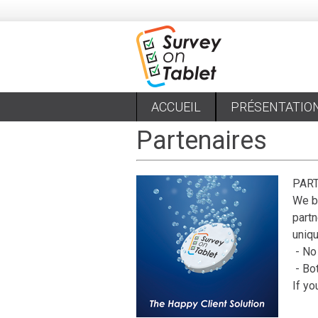
ACCUEIL
PRÉSENTATIO
Partenaires
PAR
We be
partn
uniq
- No
- Bot
If yo