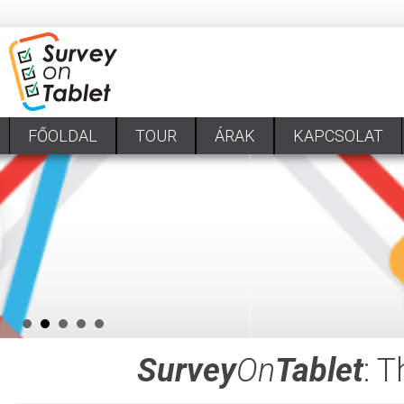
FŐOLDAL
TOUR
ÁRAK
KAPCSOLAT
Survey
On
Tablet
: 