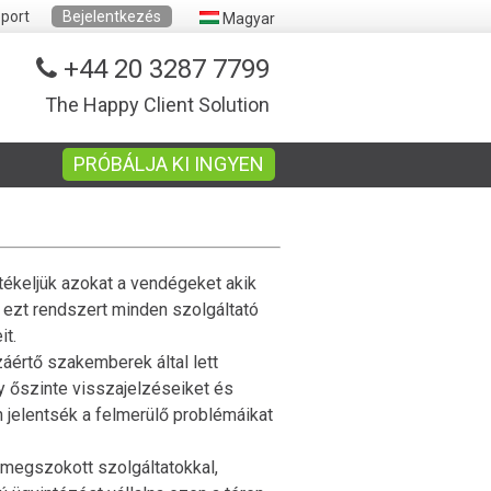
port
Bejelentkezés
Magyar
+44 20 3287 7799
The Happy Client Solution
PRÓBÁLJA KI INGYEN
tékeljük azokat a vendégeket akik
e ezt rendszert minden szolgáltató
it.
áértő szakemberek által lett
y őszinte visszajelzéseiket és
jelentsék a felmerülő problémáikat
 a megszokott szolgáltatokkal,