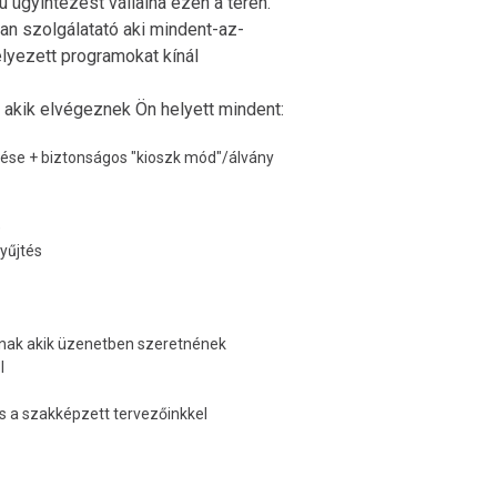
 ügyintézést vállalna ezen a téren.
an szolgálatató aki mindent-az-
lyezett programokat kínál
 akik elvégeznek Ön helyett mindent:
ése + biztonságos "kioszk mód"/álvány
)
gyűjtés
knak akik üzenetben szeretnének
l
s a szakképzett tervezőinkkel