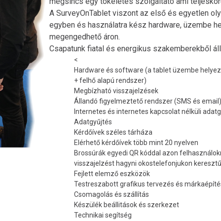
mégsincs egy tökéletes szolgáltató ami teljeskörú
A
Survey
On
Tablet
viszont az első és egyetlen oly
egyben és használatra kész hardware, üzembe he
megengedhető áron.
Csapatunk fiatal és energikus szakemberekből áll
<
Hardware és software (a tablet üzembe helyez
+ felhő alapú rendszer)
Megbízható visszajelzések
Állandó figyelmeztető rendszer (SMS és email
Internetes és internetes kapcsolat nélküli adat
Adatgyűjtés
Kérdőívek széles tárháza
Elérhető kérdőívek több mint 20 nyelven
Brossúrák egyedi QR kóddal azon felhasználo
visszajelzést hagyni okostelefonjukon keresztű
Fejlett elemző eszközök
Testreszabott grafikus tervezés és márkaépíté
Csomagolás és szállítás
Készülék beállitások és szerkezet
Technikai segítség