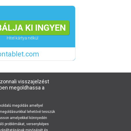
ÁLJA KI INGYEN
Hitel kártya nélkül
ontablet.com
zonnali visszajelzést
ebben megoldhassa a
koldalú megoldás amellyel
j megoldásunkkal lehetővé tesszük
jusson amelyekkel könnyedén
rülő problémákat, versenyképes
 szolgáltatásának minőségét és