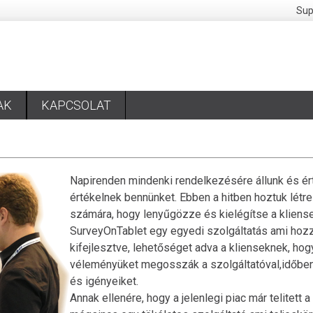
Sup
AK
KAPCSOLAT
Napirenden mindenki rendelkezésére állunk és ér
értékelnek bennünket. Ebben a hitben hoztuk létr
számára, hogy lenyűgözze és kielégítse a kliense
Survey
On
Tablet
egy egyedi szolgáltatás ami hozz
kifejlesztve, lehetőséget adva a klienseknek, hog
véleményüket megosszák a szolgáltatóval,időben 
és igényeiket.
Annak ellenére, hogy a jelenlegi piac már telitett