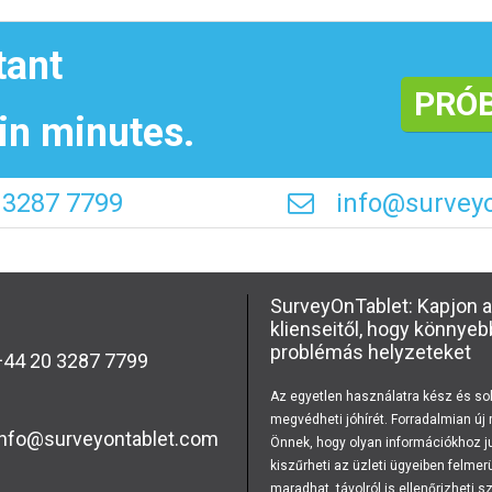
tant
PRÓB
in minutes.
 3287 7799
info@survey
SurveyOnTablet: Kapjon a
klienseitől, hogy könny
problémás helyzeteket
44 20 3287 7799
Az egyetlen használatra kész és so
megvédheti jóhírét. Forradalmian ú
info@surveyontablet.com
Önnek, hogy olyan információkhoz 
kiszűrheti az üzleti ügyeiben felme
maradhat, távolról is ellenőrizheti