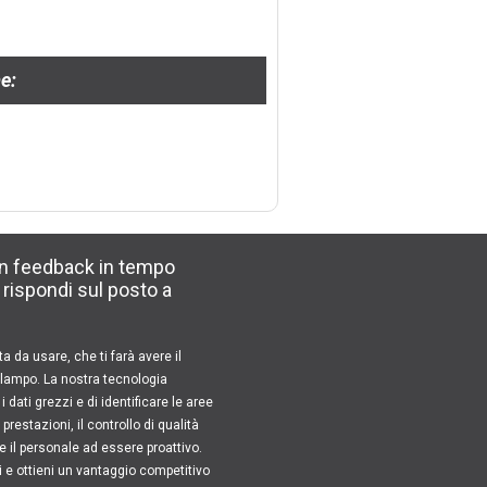
e:
un feedback in tempo
e rispondi sul posto a
a da usare, che ti farà avere il
n lampo. La nostra tecnologia
 dati grezzi e di identificare le aree
restazioni, il controllo di qualità
e il personale ad essere proattivo.
 e ottieni un vantaggio competitivo