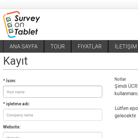
ANA SAYFA
TOUR
FIYATLAR
İLETIŞIM
Kayıt
Notlar
* İsim:
Şimdi ÜCR
kullanmanı
* işletme adı:
Lütfen epos
gelecektir.
Website: