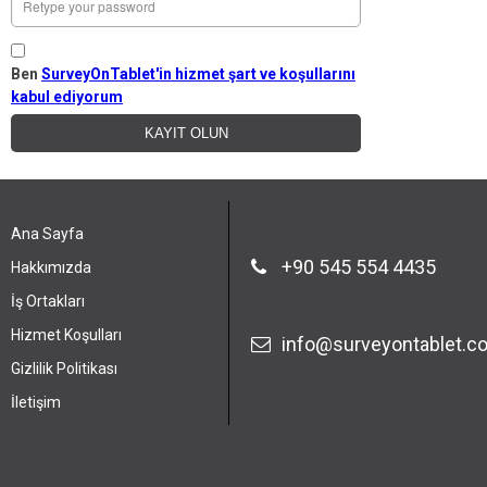
Ben
SurveyOnTablet'in hizmet şart ve koşullarını
kabul ediyorum
KAYIT OLUN
Ana Sayfa
+90 545 554 4435
Hakkımızda
İş Ortakları
Hizmet Koşulları
info@surveyontablet.c
Gizlilik Politikası
İletişim